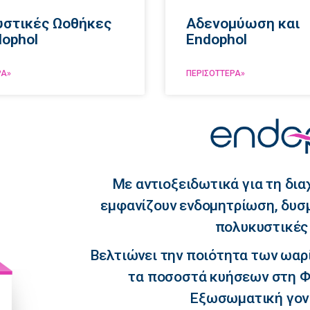
στικές Ωοθήκες
Aδενομύωση και
dophol
Endophol
ΡΑ»
ΠΕΡΙΣΌΤΤΕΡΑ»
Με αντιοξειδωτικά για τη δια
εμφανίζουν ενδομητρίωση, δυσμ
πολυκυστικές
Βελτιώνει την ποιότητα των ωαρ
τα ποσοστά κυήσεων στη Φ
Εξωσωματική γονι