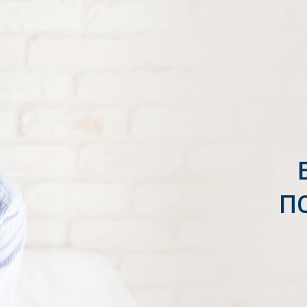
ενε
αντ
βοη