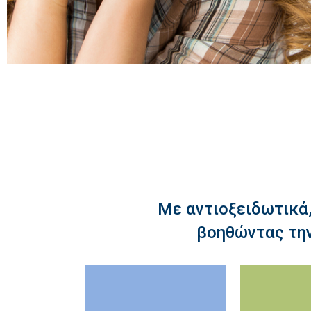
Με αντιοξειδωτικά,
βοηθώντας την
quercetin,
(Ιndica
stil