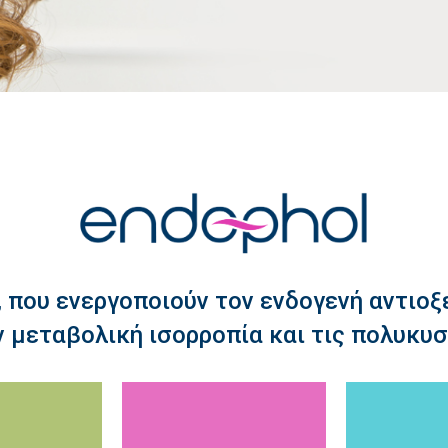
 που ενεργοποιούν τον ενδογενή αντιο
 μεταβολική ισορροπία και τις πολυκυ
 betanin).8
xanthin,
benes