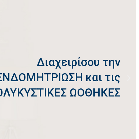
Με αντιοξειδωτικά, που
ργοποιούν τον ενδογενή
ιοξειδωτικό μηχανισμό
θώντας την μεταβολική
ισορροπία και τις
πολυκυστικές ωοθήκες