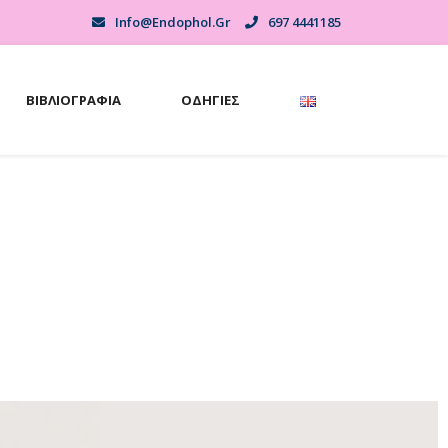
Info@endophol.gr
697 4441185
ΒΙΒΛΙΟΓΡΑΦΊΑ
ΟΔΗΓΊΕΣ