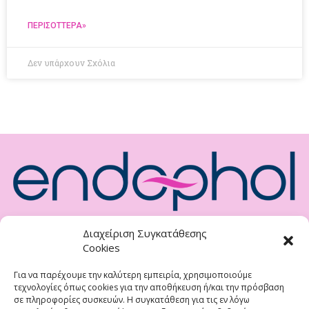
ΠΕΡΙΣΌΤΤΕΡΑ»
Δεν υπάρχουν Σχόλια
Διαχείριση Συγκατάθεσης
Συμπλήρωμα Διατροφής Φυσικής, Φυτικής Προέλευσης Για Την
Cookies
Ενδομητρίωση
Για να παρέχουμε την καλύτερη εμπειρία, χρησιμοποιούμε
Υπεύθυνος κυκλοφορίας
τεχνολογίες όπως cookies για την αποθήκευση ή/και την πρόσβαση
DIVINA FARM O.E.
σε πληροφορίες συσκευών. Η συγκατάθεση για τις εν λόγω
34001 Κάρυστος – Εύβοια