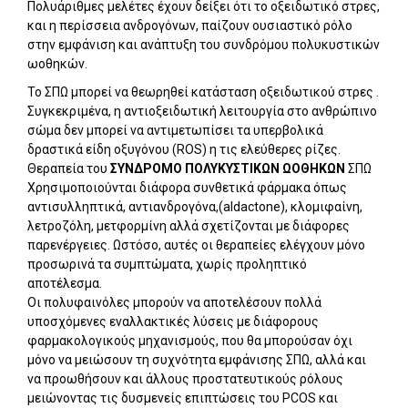
Πολυάριθμες μελέτες έχουν δείξει ότι το οξειδωτικό στρες,
και η περίσσεια ανδρογόνων, παίζουν ουσιαστικό ρόλο
στην εμφάνιση και ανάπτυξη του συνδρόμου πολυκυστικών
ωοθηκών.
Το ΣΠΩ μπορεί να θεωρηθεί κατάσταση οξειδωτικού στρες .
Συγκεκριμένα, η αντιοξειδωτική λειτουργία στο ανθρώπινο
σώμα δεν μπορεί να αντιμετωπίσει τα υπερβολικά
δραστικά είδη οξυγόνου (ROS) η τις ελεύθερες ρίζες.
Θεραπεία του
ΣΥΝΔΡΟΜΟ ΠΟΛΥΚΥΣΤΙΚΩΝ ΩΟΘΗΚΩΝ
ΣΠΩ
Χρησιμοποιούνται διάφορα συνθετικά φάρμακα όπως
αντισυλληπτικά, αντιανδρογόνα,(aldactone), κλομιφαίνη,
λετροζόλη, μετφορμίνη αλλά σχετίζονται με διάφορες
παρενέργειες. Ωστόσο, αυτές οι θεραπείες ελέγχουν μόνο
προσωρινά τα συμπτώματα, χωρίς προληπτικό
αποτέλεσμα.
Οι πολυφαινόλες μπορούν να αποτελέσουν πολλά
υποσχόμενες εναλλακτικές λύσεις με διάφορους
φαρμακολογικούς μηχανισμούς, που θα μπορούσαν όχι
μόνο να μειώσουν τη συχνότητα εμφάνισης ΣΠΩ, αλλά και
να προωθήσουν και άλλους προστατευτικούς ρόλους
μειώνοντας τις δυσμενείς επιπτώσεις του PCOS και