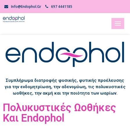
Info@endophol.gr
697 4441185
Toggl
naviga
Συμπλήρωμα διατροφής φυσικής, φυτικής προέλευσης
για την ενδομητρίωση, την αδενομύωη, τις πολυκυστικές
ωοθήκες, την ακμή και την ποιότητα των ωαρίων.
Πολυκυστικές Ωοθήκες
Και Endophol